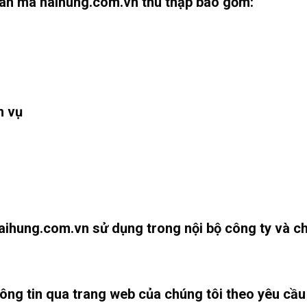
nhân mà haihung.com.vn thu thập bao gồm:
h vụ
aihung.com.vn sử dụng trong nội bộ công ty và c
hông tin qua trang web của chúng tôi theo yêu cầu