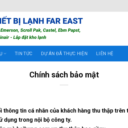
Ụ
TIN TỨC
DỰ ÁN ĐÃ THỰC HIỆN
LIÊN HỆ
Chính sách bảo mật
i thông tin cá nhân của khách hàng thu thập trên
ử dụng trong nội bộ công ty.