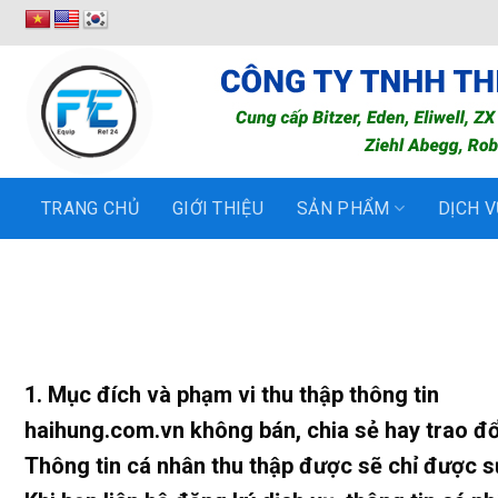
Bỏ
qua
nội
dung
TRANG CHỦ
GIỚI THIỆU
SẢN PHẨM
DỊCH V
1. Mục đích và phạm vi thu thập thông tin
haihung.com.vn không bán, chia sẻ hay trao đổ
Thông tin cá nhân thu thập được sẽ chỉ được s