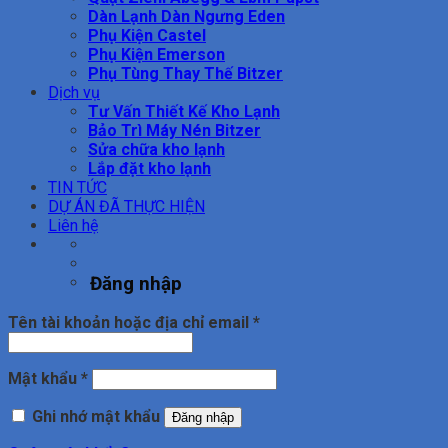
Dàn Lạnh Dàn Ngưng Eden
Phụ Kiện Castel
Phụ Kiện Emerson
Phụ Tùng Thay Thế Bitzer
Dịch vụ
Tư Vấn Thiết Kế Kho Lạnh
Bảo Trì Máy Nén Bitzer
Sửa chữa kho lạnh
Lắp đặt kho lạnh
TIN TỨC
DỰ ÁN ĐÃ THỰC HIỆN
Liên hệ
Đăng nhập
Bắt
Tên tài khoản hoặc địa chỉ email
*
buộc
Bắt
Mật khẩu
*
buộc
Ghi nhớ mật khẩu
Đăng nhập