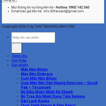
Mọi thông tin vui lòng liên hệ
- Hotline:
0903 142 360
Email báo giá liên hệ: info.tblfareast@gmail.com
Copyright 2026 © by THIETBIDONGLANH.COM
Tìm
kiếm:
Trang chủ
Giới thiệu
Sản phẩm
Máy Nén Bitzer
Máy Nén Embraco
Cụm Máy Nén Bitzer
Cụm Máy Nén Dàn Ngưng Emerson – Scroll
Pak – Tecumseh
Bộ Điều Khiển Nhiệt Độ Eliwell
Bộ Trao Đổi Nhiệt Dạng Tấm Kelvion
Dàn Lạnh Kueba
Quạt Ziehl Abegg & Ebm Papst