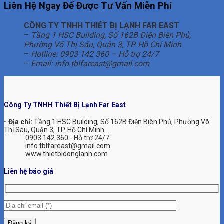
Liên Hệ Ngay Để Được Tư Vấn Miễn Phí
CÔNG TY TNHH THIẾT BỊ LẠNH FAR EAST
–
Tầng 1 HSC Building, Số 162B Điện Biên Phủ,
Phường Võ Thị Sáu, Quận 3, TP. Hồ Chí Minh
–
Hotline: 0903 142 360 – Hỗ trợ 24/7
–
Email:
info.tblfareast@gmail.com
Công Ty TNHH Thiết Bị Lạnh Far East
- Địa chỉ:
Tầng 1 HSC Building, Số 162B Điện Biên Phủ, Phường Võ
Thị Sáu, Quận 3, TP. Hồ Chí Minh
0903 142 360 - Hỗ trợ 24/7
info.tblfareast@gmail.com
www.thietbidonglanh.com
Liên hệ báo giá