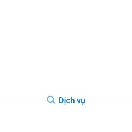
ảo Vệ Động Cơ SE-B2
Phin Lọc Emerson EK032
Liên hệ
Liên hệ
Mua hàng
Mua hàng
Dịch vụ