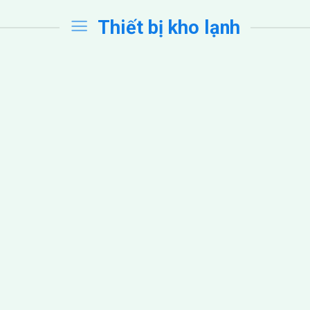
Thiết bị kho lạnh
m Máy Nén Bitzer
Máy Nén Embra
11 Sản phẩm
30 Sản phẩm