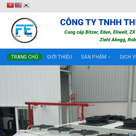
Bỏ
qua
nội
dung
TRANG CHỦ
GIỚI THIỆU
SẢN PHẨM
DỊCH V