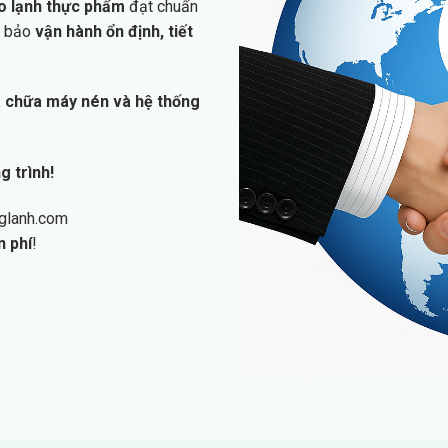
ho lạnh thực phẩm
đạt chuẩn
m bảo
vận hành ổn định, tiết
ửa chữa máy nén và hệ thống
g trình!
nglanh.com
n phí
!