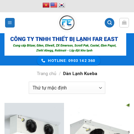
Bỏ
qua
nội
dung
HOTLINE: 0903 142 360
Trang chủ
/
Dàn Lạnh Kueba