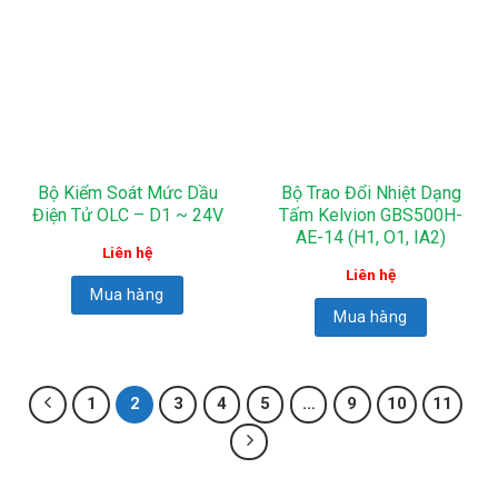
Bộ Kiểm Soát Mức Dầu
Bộ Trao Đổi Nhiệt Dạng
Điện Tử OLC – D1 ~ 24V
Tấm Kelvion GBS500H-
AE-14 (H1, O1, IA2)
Liên hệ
Liên hệ
Mua hàng
Mua hàng
1
2
3
4
5
…
9
10
11