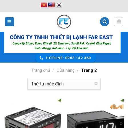
Bỏ
qua
nội
dung
HOTLINE: 0903 142 360
Trang chủ
/
Cửa hàng
/
Trang 2