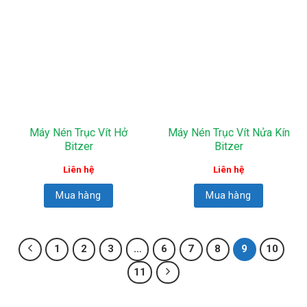
Máy Nén Trục Vít Hở
Máy Nén Trục Vít Nửa Kín
Bitzer
Bitzer
Liên hệ
Liên hệ
Mua hàng
Mua hàng
1
2
3
…
6
7
8
9
10
11