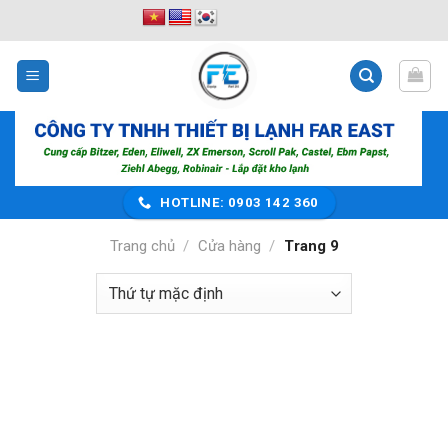
Bỏ
qua
nội
dung
HOTLINE: 0903 142 360
Trang chủ
/
Cửa hàng
/
Trang 9