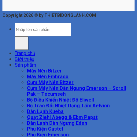
Copyright 2026 © by THIETBIDONGLANH.COM
Tìm
kiếm:
Trang chủ
Giới thiệu
Sản phẩm
Máy Nén Bitzer
Máy Nén Embraco
Cụm Máy Nén Bitzer
Cụm Máy Nén Dàn Ngưng Emerson – Scroll
Pak – Tecumseh
Bộ Điều Khiển Nhiệt Độ Eliwell
Bộ Trao Đổi Nhiệt Dạng Tấm Kelvion
Dàn Lạnh Kueba
Quạt Ziehl Abegg & Ebm Papst
Dàn Lạnh Dàn Ngưng Eden
Phụ Kiện Castel
Phụ Kiện Emerson