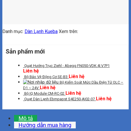
Danh mục:
Dàn Lạnh Kueba
Xem trên:
Sản phẩm mới
Quạt Hướng Trục Ziehl - Abegg FN050-VDK.4I.V7P1
Liên hệ
Liên hệ
Bộ Bảo Vệ Động Cơ SE-B3
Bộ Kiểm Soát Mức Dầu Điện Tử OLC –
Liên hệ
D1 ~ 24V
Liên hệ
Bộ IQ Module CM-RC-02
Liên hệ
Quạt Dàn Lạnh Ebmpapst S4E250-AI02-07
Mô tả
Hướng dẫn mua hàng