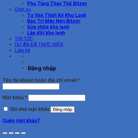
Phụ Tùng Thay Thế Bitzer
Dịch vụ
Tư Vấn Thiết Kế Kho Lạnh
Bảo Trì Máy Nén Bitzer
Sửa chữa kho lạnh
Lắp đặt kho lạnh
TIN TỨC
DỰ ÁN ĐÃ THỰC HIỆN
Liên hệ
Đăng nhập
Bắt
Tên tài khoản hoặc địa chỉ email
*
buộc
Bắt
Mật khẩu
*
buộc
Ghi nhớ mật khẩu
Đăng nhập
Quên mật khẩu?