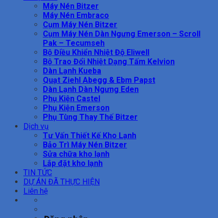
Máy Nén Bitzer
Máy Nén Embraco
Cụm Máy Nén Bitzer
Cụm Máy Nén Dàn Ngưng Emerson – Scroll
Pak – Tecumseh
Bộ Điều Khiển Nhiệt Độ Eliwell
Bộ Trao Đổi Nhiệt Dạng Tấm Kelvion
Dàn Lạnh Kueba
Quạt Ziehl Abegg & Ebm Papst
Dàn Lạnh Dàn Ngưng Eden
Phụ Kiện Castel
Phụ Kiện Emerson
Phụ Tùng Thay Thế Bitzer
Dịch vụ
Tư Vấn Thiết Kế Kho Lạnh
Bảo Trì Máy Nén Bitzer
Sửa chữa kho lạnh
Lắp đặt kho lạnh
TIN TỨC
DỰ ÁN ĐÃ THỰC HIỆN
Liên hệ