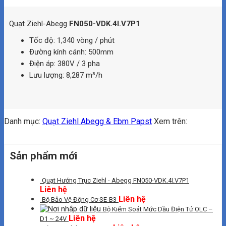
Quạt Ziehl-Abegg
FN050-VDK.4I.V7P1
Tốc độ: 1,340 vòng / phút
Đường kính cánh: 500mm
Điện áp: 380V / 3 pha
Lưu lượng: 8,287 m³/h
Danh mục:
Quạt Ziehl Abegg & Ebm Papst
Xem trên:
Sản phẩm mới
Quạt Hướng Trục Ziehl - Abegg FN050-VDK.4I.V7P1
Liên hệ
Liên hệ
Bộ Bảo Vệ Động Cơ SE-B3
Bộ Kiểm Soát Mức Dầu Điện Tử OLC –
Liên hệ
D1 ~ 24V