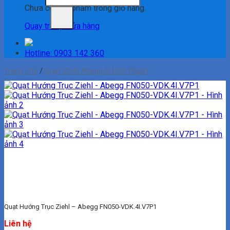
Chưa có sản phẩm trong giỏ hàng.
Quay trở lại cửa hàng
Hotline: 0903 142 360
Trang chủ
/
Quạt Ziehl Abegg & Ebm Papst
Quạt Hướng Trục Ziehl – Abegg FN050-VDK.4I.V7P1
Liên hệ