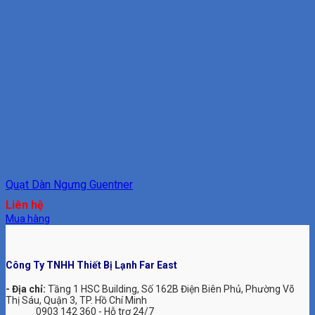
Quạt Dàn Ngưng Guentner
Liên hệ
Mua hàng
Công Ty TNHH Thiết Bị Lạnh Far East
- Địa chỉ:
Tầng 1 HSC Building, Số 162B Điện Biên Phủ, Phường Võ
Thị Sáu, Quận 3, TP. Hồ Chí Minh
0903 142 360 - Hỗ trợ 24/7