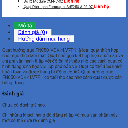
Liên hệ
Bộ IQ Module CM-RC-02
Liên hệ
Quạt Dàn Lạnh Ebmpapst S4E250-AI02-07
Mô tả
Đánh giá (0)
Hướng dẫn mua hàng
Quạt hướng trục FN050-VDK.4I.V7P1 là loại quạt thích hợp
cho mục đích làm mát. Quạt nhỏ gọn kết hợp hiệu suất cao và
chi phí vận hành thấp với độ ồn rất thấp nhờ các cánh quạt có
hình dạng sinh học với lớp phủ bảo vệ. Quạt có thể điều khiển
hoàn toàn và được trang bị động cơ AC. Quạt hướng trục
FN050-VDK.4I.V7P1 có tuổi thọ cao nhờ cánh quạt được cân
bằng động.
Đánh giá
Chưa có đánh giá nào.
Chỉ những khách hàng đã đăng nhập và mua sản phẩm này
mới có thể đưa ra đánh giá.