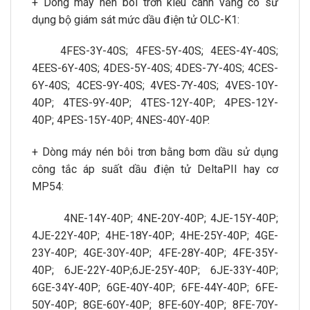
+ Dòng máy nén bôi trơn kiểu cánh văng có sử
dụng bộ giám sát mức dầu điện tử OLC-K1:
4FES-3Y-40S; 4FES-5Y-40S; 4EES-4Y-40S;
4EES-6Y-40S; 4DES-5Y-40S; 4DES-7Y-40S; 4CES-
6Y-40S; 4CES-9Y-40S; 4VES-7Y-40S; 4VES-10Y-
40P; 4TES-9Y-40P; 4TES-12Y-40P; 4PES-12Y-
40P; 4PES-15Y-40P; 4NES-40Y-40P.
+ Dòng máy nén bôi trơn bằng bơm dầu sử dụng
công tắc áp suất dầu điện tử DeltaPII hay cơ
MP54:
4NE-14Y-40P; 4NE-20Y-40P; 4JE-15Y-40P;
4JE-22Y-40P; 4HE-18Y-40P; 4HE-25Y-40P; 4GE-
23Y-40P; 4GE-30Y-40P; 4FE-28Y-40P; 4FE-35Y-
40P; 6JE-22Y-40P;6JE-25Y-40P; 6JE-33Y-40P;
6GE-34Y-40P; 6GE-40Y-40P; 6FE-44Y-40P; 6FE-
50Y-40P; 8GE-60Y-40P; 8FE-60Y-40P; 8FE-70Y-