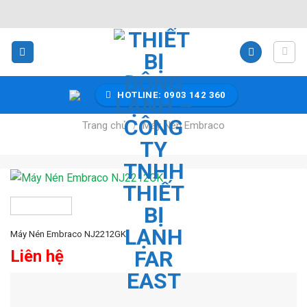
Bỏ
qua
nội
dung
HOTLINE: 0903 142 360
Trang chủ
/
Máy Nén Embraco
Máy Nén Embraco NJ2212GK
Liên hệ