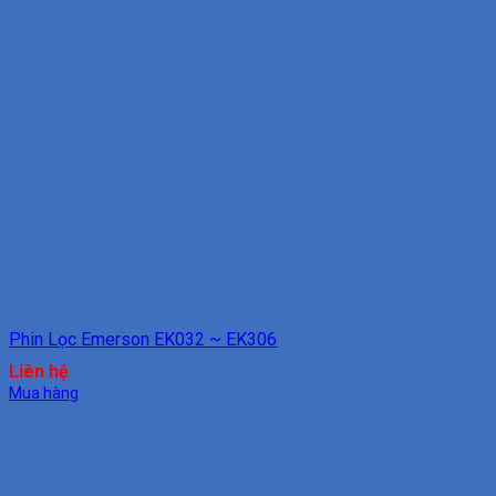
Phin Lọc Emerson EK032 ~ EK306
Liên hệ
Mua hàng