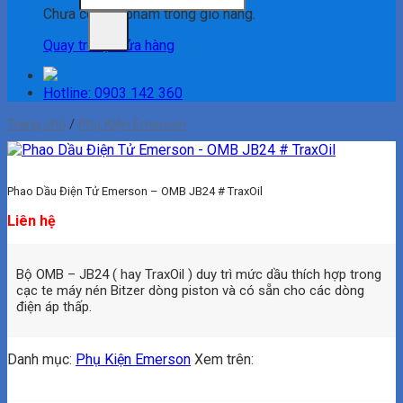
Chưa có sản phẩm trong giỏ hàng.
Quay trở lại cửa hàng
Hotline: 0903 142 360
Trang chủ
/
Phụ Kiện Emerson
Phao Dầu Điện Tử Emerson – OMB JB24 # TraxOil
Liên hệ
Bộ OMB – JB24 ( hay TraxOil ) duy trì mức dầu thích hợp trong
cạc te máy nén Bitzer dòng piston và có sẵn cho các dòng
điện áp thấp.
Danh mục:
Phụ Kiện Emerson
Xem trên: