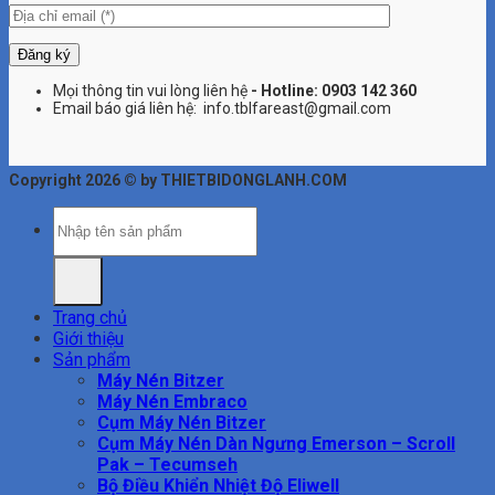
Mọi thông tin vui lòng liên hệ
- Hotline:
0903 142 360
Email báo giá liên hệ: info.tblfareast@gmail.com
Copyright 2026 © by THIETBIDONGLANH.COM
Tìm
kiếm:
Trang chủ
Giới thiệu
Sản phẩm
Máy Nén Bitzer
Máy Nén Embraco
Cụm Máy Nén Bitzer
Cụm Máy Nén Dàn Ngưng Emerson – Scroll
Pak – Tecumseh
Bộ Điều Khiển Nhiệt Độ Eliwell