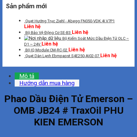
Sản phẩm mới
Quạt Hướng Trục Ziehl - Abegg FN050-VDK.4I.V7P1
Liên hệ
Liên hệ
Bộ Bảo Vệ Động Cơ SE-B3
Bộ Kiểm Soát Mức Dầu Điện Tử OLC –
Liên hệ
D1 ~ 24V
Liên hệ
Bộ IQ Module CM-RC-02
Liên hệ
Quạt Dàn Lạnh Ebmpapst S4E250-AI02-07
Mô tả
Hướng dẫn mua hàng
Phao Dầu Điện Tử Emerson –
OMB JB24 # TraxOil PHU
KIEN EMERSON