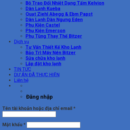
Bộ Trao Đổi Nhiệt Dạng Tấm Kelvion
Dàn Lạnh Kueba
Quạt Ziehl Abegg & Ebm Papst
Dàn Lạnh Dàn Ngưng Eden
Phụ Kiện Castel
Phụ Kiện Emerson
Phụ Tùng Thay Thế Bitzer
Dịch vụ
Tư Vấn Thiết Kế Kho Lạnh
Bảo Trì Máy Nén Bitzer
Sửa chữa kho lạnh
Lắp đặt kho lạnh
TIN TỨC
DỰ ÁN ĐÃ THỰC HIỆN
Liên hệ
Đăng nhập
Bắt
Tên tài khoản hoặc địa chỉ email
*
buộc
Bắt
Mật khẩu
*
buộc