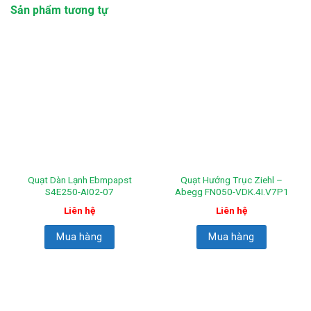
Sản phẩm tương tự
Quạt Dàn Lạnh Ebmpapst
Quạt Hướng Trục Ziehl –
S4E250-AI02-07
Abegg FN050-VDK.4I.V7P1
Liên hệ
Liên hệ
Mua hàng
Mua hàng