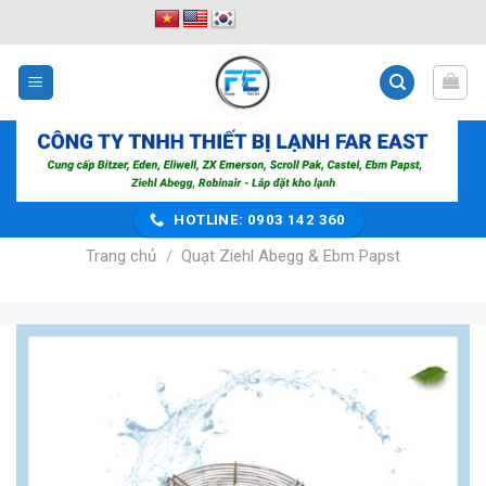
Bỏ
qua
nội
dung
HOTLINE: 0903 142 360
Trang chủ
/
Quạt Ziehl Abegg & Ebm Papst