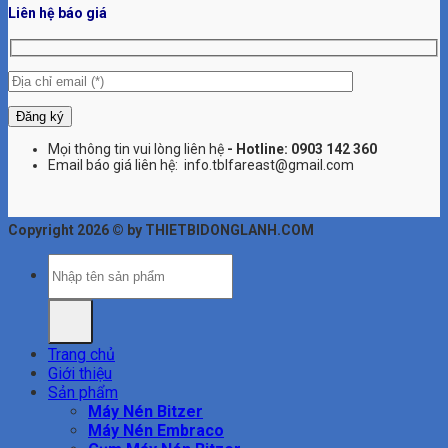
Liên hệ báo giá
Mọi thông tin vui lòng liên hệ
- Hotline:
0903 142 360
Email báo giá liên hệ: info.tblfareast@gmail.com
Copyright 2026 © by THIETBIDONGLANH.COM
Tìm
kiếm:
Trang chủ
Giới thiệu
Sản phẩm
Máy Nén Bitzer
Máy Nén Embraco