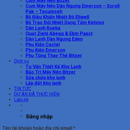
Cụm Máy Nén Bitzer
Cụm Máy Nén Dàn Ngưng Emerson – Scroll
Pak – Tecumseh
Bộ Điều Khiển Nhiệt Độ Eliwell
Bộ Trao Đổi Nhiệt Dạng Tấm Kelvion
Dàn Lạnh Kueba
Quạt Ziehl Abegg & Ebm Papst
Dàn Lạnh Dàn Ngưng Eden
Phụ Kiện Castel
Phụ Kiện Emerson
Phụ Tùng Thay Thế Bitzer
Dịch vụ
Tư Vấn Thiết Kế Kho Lạnh
Bảo Trì Máy Nén Bitzer
Sửa chữa kho lạnh
Lắp đặt kho lạnh
TIN TỨC
DỰ ÁN ĐÃ THỰC HIỆN
Liên hệ
Đăng nhập
Bắt
Tên tài khoản hoặc địa chỉ email
*