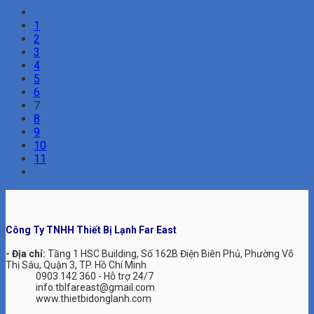
1
2
3
4
5
6
7
8
9
10
11
Công Ty TNHH Thiết Bị Lạnh Far East
- Địa chỉ:
Tầng 1 HSC Building, Số 162B Điện Biên Phủ, Phường Võ
Thị Sáu, Quận 3, TP. Hồ Chí Minh
0903 142 360 - Hỗ trợ 24/7
info.tblfareast@gmail.com
www.thietbidonglanh.com