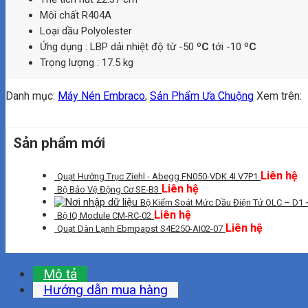
Môi chất R404A
Loại dầu Polyolester
Ứng dụng : LBP dải nhiệt độ từ -50
ºC
tới -10
ºC
Trọng lượng : 17.5 kg
Danh mục:
Máy Nén Embraco
,
Sản Phẩm Ưa Chuộng
Xem trên:
Sản phẩm mới
Liên hệ
Quạt Hướng Trục Ziehl - Abegg FN050-VDK.4I.V7P1
Liên hệ
Bộ Bảo Vệ Động Cơ SE-B3
Bộ Kiểm Soát Mức Dầu Điện Tử OLC – D1 
Liên hệ
Bộ IQ Module CM-RC-02
Liên hệ
Quạt Dàn Lạnh Ebmpapst S4E250-AI02-07
Mô tả
Hướng dẫn mua hàng