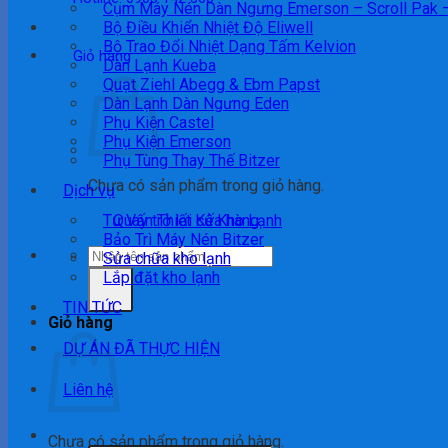
Cụm Máy Nén Dàn Ngưng Emerson – Scroll Pak 
Bộ Điều Khiển Nhiệt Độ Eliwell
Bộ Trao Đổi Nhiệt Dạng Tấm Kelvion
Giỏ hàng
Dàn Lạnh Kueba
Quạt Ziehl Abegg & Ebm Papst
Dàn Lạnh Dàn Ngưng Eden
Phụ Kiện Castel
Phụ Kiện Emerson
Phụ Tùng Thay Thế Bitzer
Chưa có sản phẩm trong giỏ hàng.
Dịch vụ
Tư Vấn Thiết Kế Kho Lạnh
Quay trở lại cửa hàng
Bảo Trì Máy Nén Bitzer
Tìm
Sửa chữa kho lạnh
kiếm:
Lắp đặt kho lạnh
TIN TỨC
Giỏ hàng
DỰ ÁN ĐÃ THỰC HIỆN
Liên hệ
Chưa có sản phẩm trong giỏ hàng.