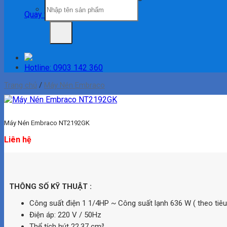
Tìm
kiếm:
Quay trở lại cửa hàng
Hotline: 0903 142 360
Trang chủ
/
Máy Nén Embraco
Máy Nén Embraco NT2192GK
Liên hệ
THÔNG SỐ KỸ THUẬT :
Công suất điện 1 1/4HP ~ Công suất lạnh 636 W ( theo ti
Điện áp: 220 V / 50Hz
Thể tích hút 22.37 cm³