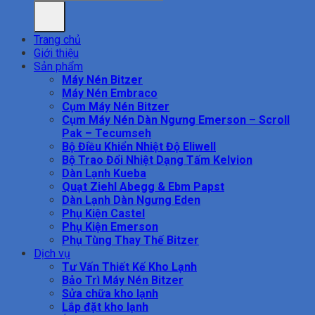
Trang chủ
Giới thiệu
Sản phẩm
Máy Nén Bitzer
Máy Nén Embraco
Cụm Máy Nén Bitzer
Cụm Máy Nén Dàn Ngưng Emerson – Scroll
Pak – Tecumseh
Bộ Điều Khiển Nhiệt Độ Eliwell
Bộ Trao Đổi Nhiệt Dạng Tấm Kelvion
Dàn Lạnh Kueba
Quạt Ziehl Abegg & Ebm Papst
Dàn Lạnh Dàn Ngưng Eden
Phụ Kiện Castel
Phụ Kiện Emerson
Phụ Tùng Thay Thế Bitzer
Dịch vụ
Tư Vấn Thiết Kế Kho Lạnh
Bảo Trì Máy Nén Bitzer
Sửa chữa kho lạnh
Lắp đặt kho lạnh