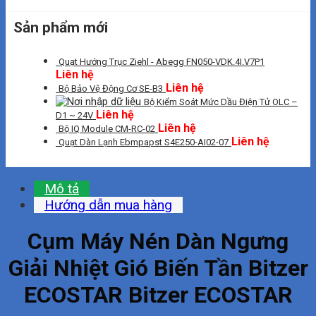
Sản phẩm mới
Quạt Hướng Trục Ziehl - Abegg FN050-VDK.4I.V7P1
Liên hệ
Liên hệ
Bộ Bảo Vệ Động Cơ SE-B3
Bộ Kiểm Soát Mức Dầu Điện Tử OLC –
Liên hệ
D1 ~ 24V
Liên hệ
Bộ IQ Module CM-RC-02
Liên hệ
Quạt Dàn Lạnh Ebmpapst S4E250-AI02-07
Mô tả
Hướng dẫn mua hàng
Cụm Máy Nén Dàn Ngưng
Giải Nhiệt Gió Biến Tần Bitzer
ECOSTAR Bitzer ECOSTAR