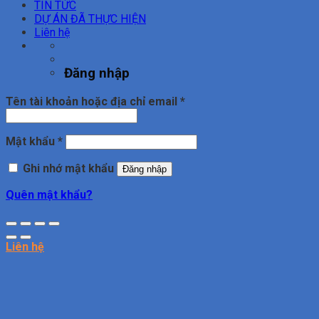
TIN TỨC
DỰ ÁN ĐÃ THỰC HIỆN
Liên hệ
Đăng nhập
Bắt
Tên tài khoản hoặc địa chỉ email
*
buộc
Bắt
Mật khẩu
*
buộc
Ghi nhớ mật khẩu
Đăng nhập
Quên mật khẩu?
Liên hệ