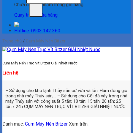
Chưa có sản phẩm trong giỏ hàng.
Quay trở lại cửa hàng
Hotline: 0903 142 360
Trang chủ
/
Cụm Máy Nén Bitzer
Cụm Máy Nén Trục Vít Bitzer Giải Nhiệt Nước
Liên hệ
– Sử dụng cho kho lạnh Thủy sản cỡ vừa và lớn. Hầm đông gió
trong nhà máy Thủy sản,… – Sử dụng cho Cối đá vảy trong nhà
máy Thủy sản với công suất 5 tấn; 10 tấn; 15 tấn; 20 tấn; 25
tấn / 24h CỤM MÁY NÉN TRỤC VÍT BITZER GIẢI NHIỆT NƯỚC
Danh mục:
Cụm Máy Nén Bitzer
Xem trên: