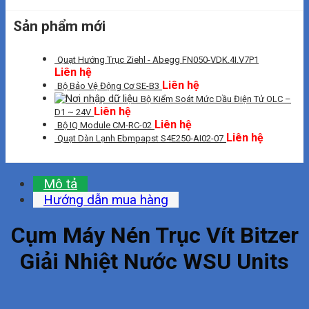
Sản phẩm mới
Quạt Hướng Trục Ziehl - Abegg FN050-VDK.4I.V7P1
Liên hệ
Liên hệ
Bộ Bảo Vệ Động Cơ SE-B3
Bộ Kiểm Soát Mức Dầu Điện Tử OLC –
Liên hệ
D1 ~ 24V
Liên hệ
Bộ IQ Module CM-RC-02
Liên hệ
Quạt Dàn Lạnh Ebmpapst S4E250-AI02-07
Mô tả
Hướng dẫn mua hàng
Cụm Máy Nén Trục Vít Bitzer
Giải Nhiệt Nước WSU Units