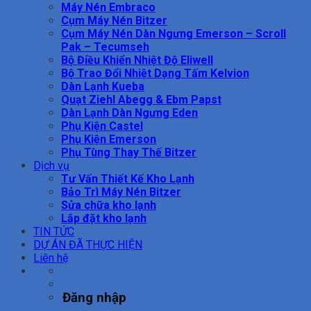
Máy Nén Embraco
Cụm Máy Nén Bitzer
Cụm Máy Nén Dàn Ngưng Emerson – Scroll
Pak – Tecumseh
Bộ Điều Khiển Nhiệt Độ Eliwell
Bộ Trao Đổi Nhiệt Dạng Tấm Kelvion
Dàn Lạnh Kueba
Quạt Ziehl Abegg & Ebm Papst
Dàn Lạnh Dàn Ngưng Eden
Phụ Kiện Castel
Phụ Kiện Emerson
Phụ Tùng Thay Thế Bitzer
Dịch vụ
Tư Vấn Thiết Kế Kho Lạnh
Bảo Trì Máy Nén Bitzer
Sửa chữa kho lạnh
Lắp đặt kho lạnh
TIN TỨC
DỰ ÁN ĐÃ THỰC HIỆN
Liên hệ
Đăng nhập