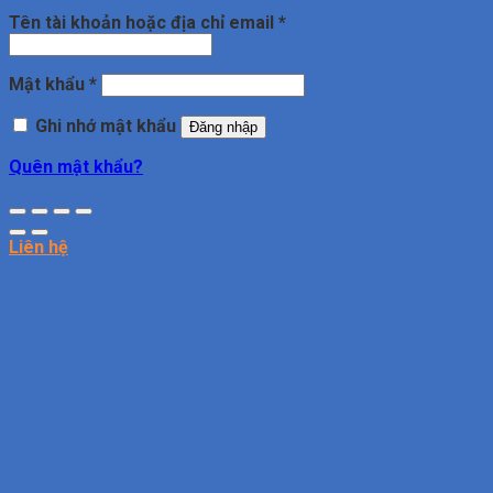
Bắt
Tên tài khoản hoặc địa chỉ email
*
buộc
Bắt
Mật khẩu
*
buộc
Ghi nhớ mật khẩu
Đăng nhập
Quên mật khẩu?
Liên hệ