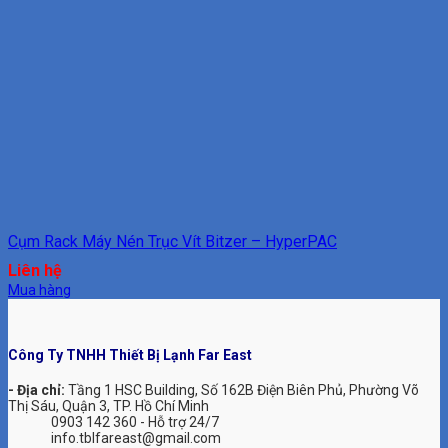
Cụm Rack Máy Nén Trục Vít Bitzer – HyperPAC
Liên hệ
Mua hàng
Công Ty TNHH Thiết Bị Lạnh Far East
- Địa chỉ:
Tầng 1 HSC Building, Số 162B Điện Biên Phủ, Phường Võ
Thị Sáu, Quận 3, TP. Hồ Chí Minh
0903 142 360 - Hỗ trợ 24/7
info.tblfareast@gmail.com