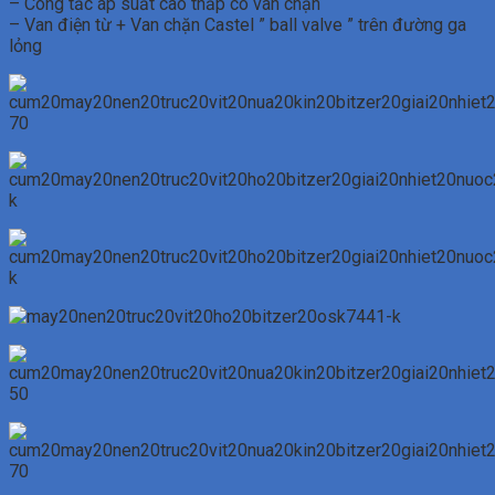
– Công tắc áp suất cao thấp có van chặn
– Van điện từ + Van chặn Castel ” ball valve ” trên đường ga
lỏng