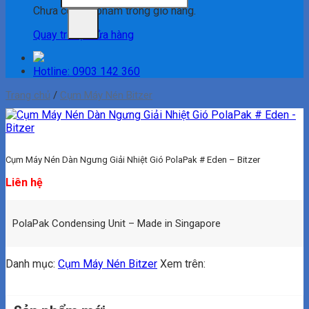
Chưa có sản phẩm trong giỏ hàng.
Quay trở lại cửa hàng
Hotline: 0903 142 360
Trang chủ
/
Cụm Máy Nén Bitzer
Cụm Máy Nén Dàn Ngưng Giải Nhiệt Gió PolaPak # Eden – Bitzer
Liên hệ
PolaPak Condensing Unit – Made in Singapore
Danh mục:
Cụm Máy Nén Bitzer
Xem trên: