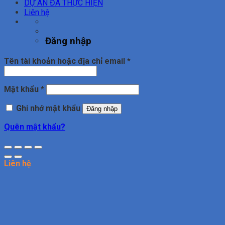
DỰ ÁN ĐÃ THỰC HIỆN
Liên hệ
Đăng nhập
Bắt
Tên tài khoản hoặc địa chỉ email
*
buộc
Bắt
Mật khẩu
*
buộc
Ghi nhớ mật khẩu
Đăng nhập
Quên mật khẩu?
Liên hệ