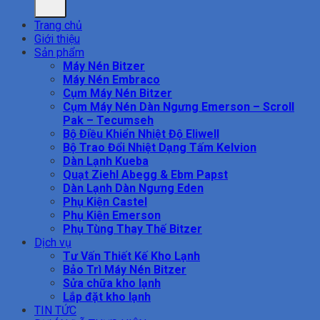
Trang chủ
Giới thiệu
Sản phẩm
Máy Nén Bitzer
Máy Nén Embraco
Cụm Máy Nén Bitzer
Cụm Máy Nén Dàn Ngưng Emerson – Scroll
Pak – Tecumseh
Bộ Điều Khiển Nhiệt Độ Eliwell
Bộ Trao Đổi Nhiệt Dạng Tấm Kelvion
Dàn Lạnh Kueba
Quạt Ziehl Abegg & Ebm Papst
Dàn Lạnh Dàn Ngưng Eden
Phụ Kiện Castel
Phụ Kiện Emerson
Phụ Tùng Thay Thế Bitzer
Dịch vụ
Tư Vấn Thiết Kế Kho Lạnh
Bảo Trì Máy Nén Bitzer
Sửa chữa kho lạnh
Lắp đặt kho lạnh
TIN TỨC