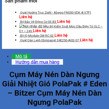
Sản phẩm mới
Quạt Hướng Trục Ziehl - Abegg FN050-VDK.4I.V7P1
Liên hệ
Liên hệ
Bộ Bảo Vệ Động Cơ SE-B3
Bộ Kiểm Soát Mức Dầu Điện Tử OLC –
Liên hệ
D1 ~ 24V
Liên hệ
Bộ IQ Module CM-RC-02
Liên hệ
Quạt Dàn Lạnh Ebmpapst S4E250-AI02-07
Mô tả
Hướng dẫn mua hàng
Cụm Máy Nén Dàn Ngưng
Giải Nhiệt Gió PolaPak # Eden
– Bitzer Cụm Máy Nén Dàn
Ngưng PolaPak