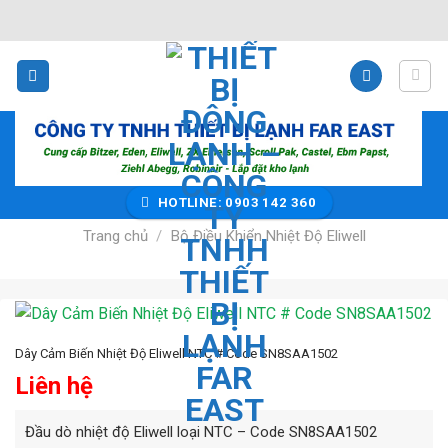
Bỏ
qua
nội
dung
HOTLINE: 0903 142 360
Trang chủ
/
Bộ Điều Khiển Nhiệt Độ Eliwell
Dây Cảm Biến Nhiệt Độ Eliwell NTC # Code SN8SAA1502
Liên hệ
Đầu dò nhiệt độ Eliwell loại NTC – Code SN8SAA1502