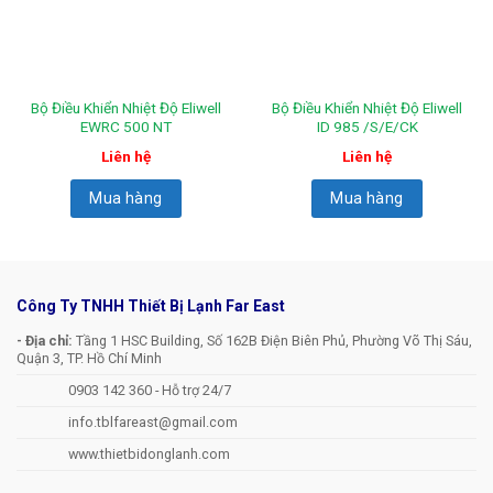
Bộ Điều Khiển Nhiệt Độ Eliwell
Bộ Điều Khiển Nhiệt Độ Eliwell
EWRC 500 NT
ID 985 /S/E/CK
Liên hệ
Liên hệ
Mua hàng
Mua hàng
Công Ty TNHH Thiết Bị Lạnh Far East
- Địa chỉ:
Tầng 1 HSC Building, Số 162B Điện Biên Phủ, Phường Võ Thị Sáu,
Quận 3, TP. Hồ Chí Minh
0903 142 360 - Hỗ trợ 24/7
info.tblfareast@gmail.com
www.thietbidonglanh.com