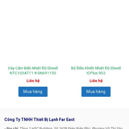
Dây Cảm Biến Nhiệt Độ Eliwell
Bộ Điều Khiển Nhiệt Độ Eliwell
NTC103AT11 # SN691150
ICPlus 902
Liên hệ
Liên hệ
Mua hàng
Mua hàng
Công Ty TNHH Thiết Bị Lạnh Far East
- Địa chỉ:
Tầng 1 HSC Building, Số 162B Điện Biên Phủ, Phường Võ Thị Sáu,